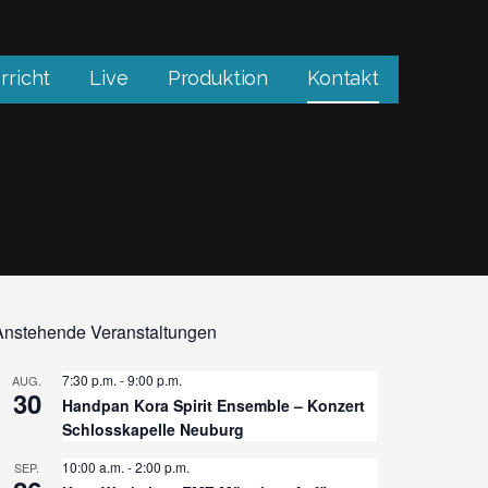
rricht
Live
Produktion
Kontakt
Anstehende Veranstaltungen
7:30 p.m.
-
9:00 p.m.
AUG.
30
Handpan Kora Spirit Ensemble – Konzert
Schlosskapelle Neuburg
10:00 a.m.
-
2:00 p.m.
SEP.