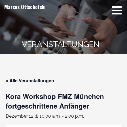
Zum
Marcus Ottschofski
Inhalt
springen
VERANSTALTUNGEN
« Alle Veranstaltungen
Kora Workshop FMZ München
fortgeschrittene Anfänger
Dezember 12 @ 10:00 a.m.
-
2:00 p.m.