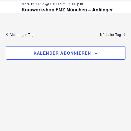
E
a
T
r
März 16, 2025 @ 10:00 a.m.
-
2:00 p.m.
U
Koraworkshop FMZ München – Anfänger
n
März
a
M
s
W
t
n
16,
Ä
a
Vorheriger Tag
Nächster Tag
s
H
l
2025
L
t
t
E
KALENDER ABONNIEREN
u
N
a
n
.
g
l
A
t
n
s
u
i
n
c
h
g
t
e