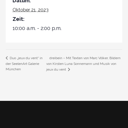
Datum:
Oktober 21, 2023
Zeit:
10:00 a.m. - 2:00 p.m.
dreibein – Mit Texten von Marc Völker, Bildern
Duo „jeux du vent“ in
der SeelenArt Galerie
von Kirsten Luna Sonnemann und Musik von
München
jeux du vent