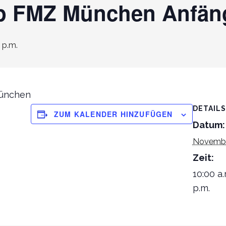
p FMZ München Anfän
 p.m.
ünchen
DETAILS
ZUM KALENDER HINZUFÜGEN
Datum:
Novembe
Zeit:
10:00 a.
p.m.