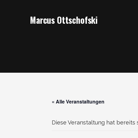
Zum
Inhalt
Marcus Ottschofski
springen
« Alle Veranstaltungen
Diese Veranstaltung hat bereits 